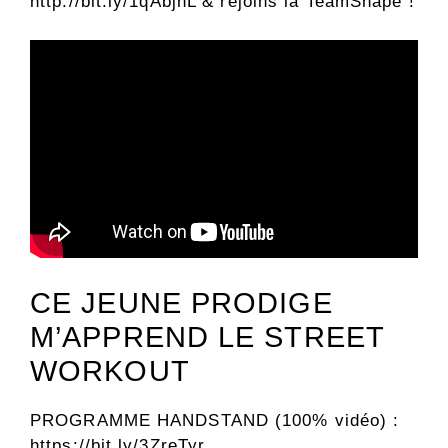
http://bit.ly/1qAbjhL & rejoins la TeamShape !
CE JEUNE PRODIGE
M’APPREND LE STREET
WORKOUT
PROGRAMME HANDSTAND (100% vidéo) :
https://bit.ly/3ZreTyr …