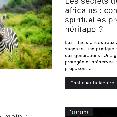
Les secrets d
africains : c
spirituelles p
héritage ?
Les rituels ancestraux 
sagesse, une pratique s
des générations. Une gr
protégée et préservée p
proposent …
Continuer la lecture
Paranormal
 main :