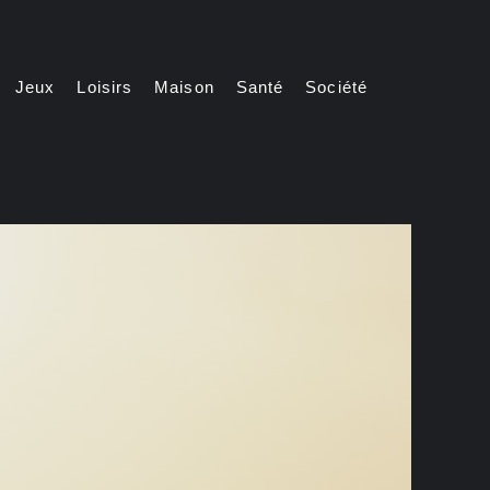
Jeux
Loisirs
Maison
Santé
Société
Automatically
Hierarchic
Categories
in
Menu
-
Version
2.1.0
|
Author:
Atakan
Au
|
Docs:
https://atakanau.blogspot.com/2021/01/automatic-