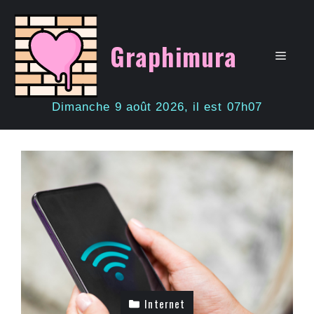
Aller
au
contenu
Graphimura
Men
Dimanche 9 août 2026, il est 07h07
Internet