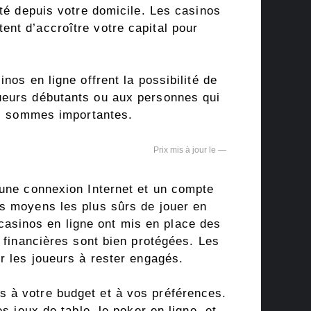
ité depuis votre domicile. Les casinos
nt d’accroître votre capital pour
nos en ligne offrent la possibilité de
oueurs débutants ou aux personnes qui
des sommes importantes.
—
 une connexion Internet et un compte
es moyens les plus sûrs de jouer en
s casinos en ligne ont mis en place des
u financières sont bien protégées. Les
r les joueurs à rester engagés.
s à votre budget et à vos préférences.
s jeux de table, le poker en ligne, et