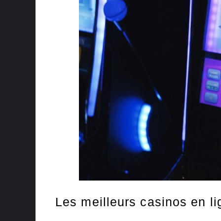
Les meilleurs casinos en 