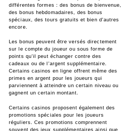
différentes formes : des bonus de bienvenue,
des bonus hebdomadaires, des bonus
spéciaux, des tours gratuits et bien d’autres
encore.
Les bonus peuvent être versés directement
sur le compte du joueur ou sous forme de
points qu’il peut échanger contre des
cadeaux ou de l’argent supplémentaire.
Certains casinos en ligne offrent même des
primes en argent pour les joueurs qui
parviennent à atteindre un certain niveau ou
gagnent un certain montant.
Certains casinos proposent également des
promotions spéciales pour les joueurs
réguliers. Ces promotions comprennent
souvent des jeux supplémentaires ainsi que