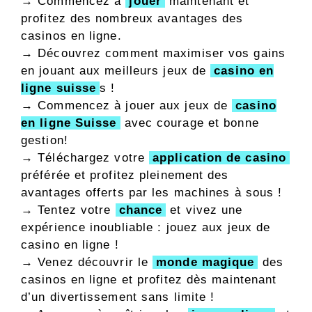
→ Commencez à
jouer
maintenant et
profitez des nombreux avantages des
casinos en ligne.
→ Découvrez comment maximiser vos gains
en jouant aux meilleurs jeux de
casino en
ligne suisse
s !
→ Commencez à jouer aux jeux de
casino
en ligne Suisse
avec courage et bonne
gestion!
→ Téléchargez votre
application de casino
préférée et profitez pleinement des
avantages offerts par les machines à sous !
→ Tentez votre
chance
et vivez une
expérience inoubliable : jouez aux jeux de
casino en ligne !
→ Venez découvrir le
monde magique
des
casinos en ligne et profitez dès maintenant
d’un divertissement sans limite !