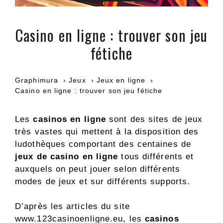
Casino en ligne : trouver son jeu
fétiche
Graphimura
Jeux
Jeux en ligne
Casino en ligne : trouver son jeu fétiche
Les
casinos en ligne
sont des sites de jeux
très vastes qui mettent à la disposition des
ludothèques comportant des centaines de
jeux de casino en ligne
tous différents et
auxquels on peut jouer selon différents
modes de jeux et sur différents supports.
D’après les articles du site
www.123casinoenligne.eu, les
casinos