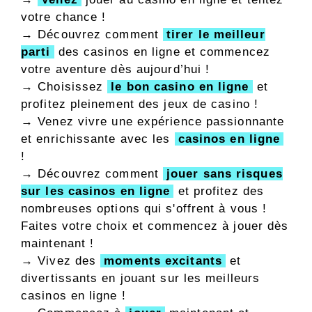
votre chance !
→ Découvrez comment
tirer le meilleur
parti
des casinos en ligne et commencez
votre aventure dès aujourd’hui !
→ Choisissez
le bon casino en ligne
et
profitez pleinement des jeux de casino !
→ Venez vivre une expérience passionnante
et enrichissante avec les
casinos en ligne
!
→ Découvrez comment
jouer sans risques
sur les casinos en ligne
et profitez des
nombreuses options qui s'offrent à vous !
Faites votre choix et commencez à jouer dès
maintenant !
→ Vivez des
moments excitants
et
divertissants en jouant sur les meilleurs
casinos en ligne !