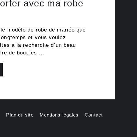
orter avec ma robe
category-
menu-
wp-
plugin.html
 le modèle de robe de mariée que
|
longtemps et vous voulez
Active
êtes a la recherche d’un beau
Theme:
paire de boucles …
GeneratePress
Child
(generatepress_child)
|
Parent
Theme:
GeneratePress
(generatepress)
Plan du site
Mentions légales
Contact