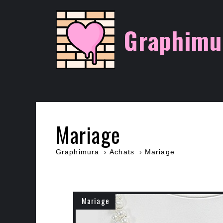
Aller
au
Graphimu
contenu
Mariage
Graphimura
Achats
Mariage
Mariage