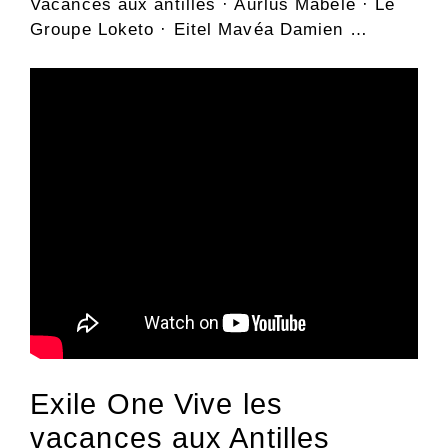
Vacances aux antilles · Aurlus Mabélé · Le
Groupe Loketo · Eitel Mavéa Damien …
Exile One Vive les
vacances aux Antilles