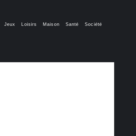
Jeux
Loisirs
Maison
Santé
Société
Automatically
Hierarchic
Categories
in
Menu
-
Version
2.1.0
|
Author:
Atakan
Au
|
Docs:
https://atakanau.blogspot.com/2021/01/automatic-