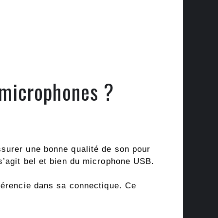
category-
menu-
wp-
plugin.html
|
Active
 microphones ?
Theme:
GeneratePress
Child
(generatepress_child)
|
Parent
ssurer une bonne qualité de son pour
Theme:
l s’agit bel et bien du microphone USB.
GeneratePress
(generatepress)
fférencie dans sa connectique. Ce