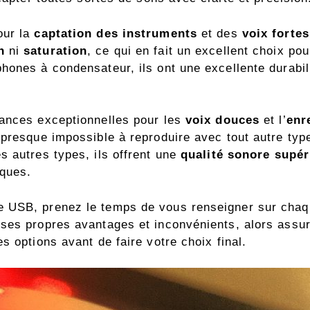
our la
captation des instruments
et des
voix fortes
n
ni
saturation
, ce qui en fait un excellent choix po
hones à condensateur, ils ont une excellente durabi
mances exceptionnelles pour les
voix douces
et l’
enr
 presque impossible à reproduire avec tout autre ty
s autres types, ils offrent une
qualité sonore supér
iques.
 USB, prenez le temps de vous renseigner sur chaque
 ses propres avantages et inconvénients, alors assu
s options avant de faire votre choix final.