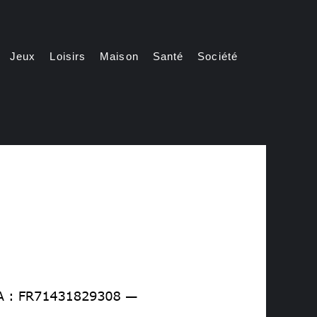
Jeux
Loisirs
Maison
Santé
Société
Automatically
Hierarchic
Categories
in
Menu
-
Version
2.1.0
|
Author:
Atakan
Au
|
Docs:
https://atakanau.blogspot.com/2021/01/automatic-