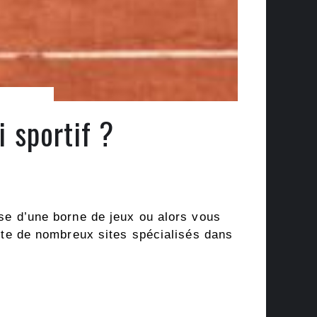
category-
menu-
wp-
plugin.html
|
Active
i sportif ?
Theme:
GeneratePress
Child
(generatepress_child)
|
Parent
ose d’une borne de jeux ou alors vous
Theme:
xiste de nombreux sites spécialisés dans
GeneratePress
(generatepress)