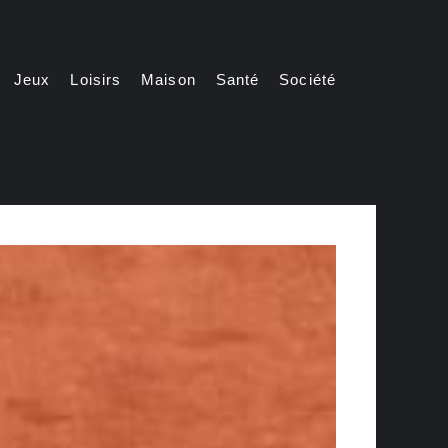
Jeux
Loisirs
Maison
Santé
Société
Automatically
Hierarchic
Categories
in
Menu
-
Version
2.1.0
|
Author:
Atakan
Au
|
Docs:
https://atakanau.blogspot.com/2021/01/automatic-