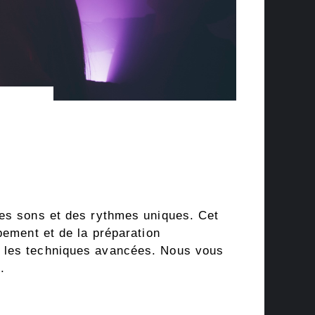
category-
menu-
wp-
plugin.html
|
Active
Theme:
GeneratePress
Child
(generatepress_child)
|
Parent
des sons et des rythmes uniques. Cet
Theme:
pement et de la préparation
GeneratePress
t les techniques avancées. Nous vous
(generatepress)
.