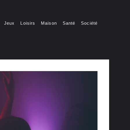
Jeux
Loisirs
Maison
Santé
Société
Automatically
Hierarchic
Categories
in
Menu
-
Version
2.1.0
|
Author:
Atakan
Au
|
Docs:
https://atakanau.blogspot.com/2021/01/automatic-