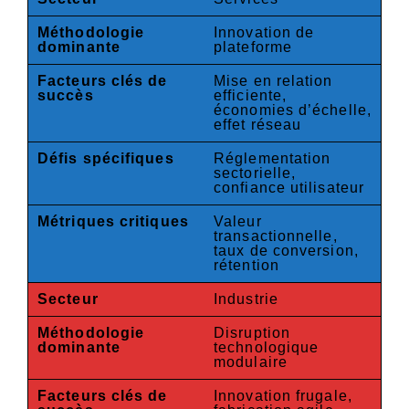
Méthodologie
Innovation de
dominante
plateforme
Facteurs clés de
Mise en relation
succès
efficiente,
économies d’échelle,
effet réseau
Défis spécifiques
Réglementation
sectorielle,
confiance utilisateur
Métriques critiques
Valeur
transactionnelle,
taux de conversion,
rétention
Secteur
Industrie
Méthodologie
Disruption
dominante
technologique
modulaire
Facteurs clés de
Innovation frugale,