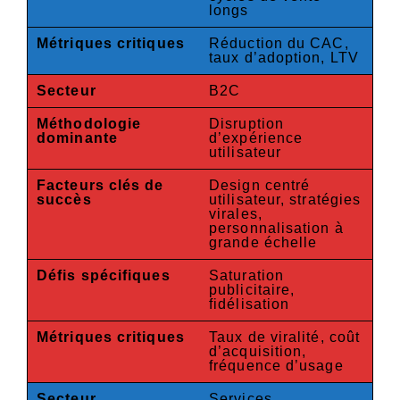
longs
Métriques critiques
Réduction du CAC,
taux d’adoption, LTV
Secteur
B2C
Méthodologie
Disruption
dominante
d’expérience
utilisateur
Facteurs clés de
Design centré
succès
utilisateur, stratégies
virales,
personnalisation à
grande échelle
Défis spécifiques
Saturation
publicitaire,
fidélisation
Métriques critiques
Taux de viralité, coût
d’acquisition,
fréquence d’usage
Secteur
Services